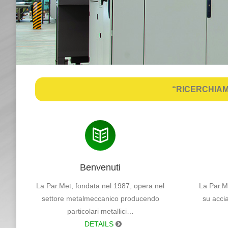
“RICERCHIAM
Benvenuti
La Par.Met, fondata nel 1987, opera nel
La Par.Me
settore metalmeccanico producendo
su accia
particolari metallici…
DETAILS