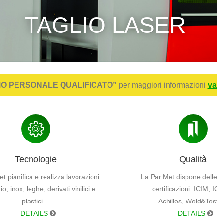
PIEGATURA LAMIER
O PERSONALE QUALIFICATO”
per maggiori informazioni
va
Tecnologie
Qualità
t pianifica e realizza lavorazioni
La Par.Met dispone delle
io, inox, leghe, derivati vinilici e
certificazioni: ICIM, 
plastici…
Achilles, Weld&Te
DETAILS
DETAILS